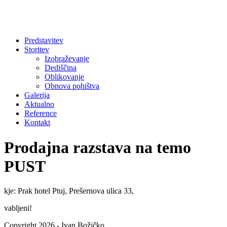
Predstavitev
Storitev
Izobraževanje
Dediščina
Oblikovanje
Obnova pohištva
Galerija
Aktualno
Reference
Kontakt
Prodajna razstava na temo
PUST
kje: Prak hotel Ptuj, Prešernova ulica 33,
vabljeni!
Copyright 2026 - Ivan Božičko