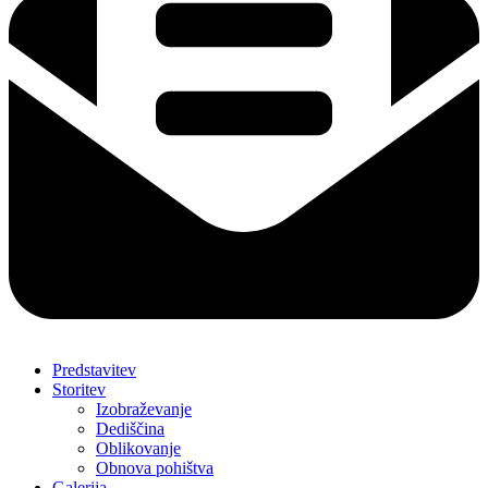
Predstavitev
Storitev
Izobraževanje
Dediščina
Oblikovanje
Obnova pohištva
Galerija